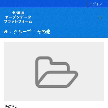
ス
ログイン
キ
ッ
プ
し
て
グループ
その他
内
容
へ
その他