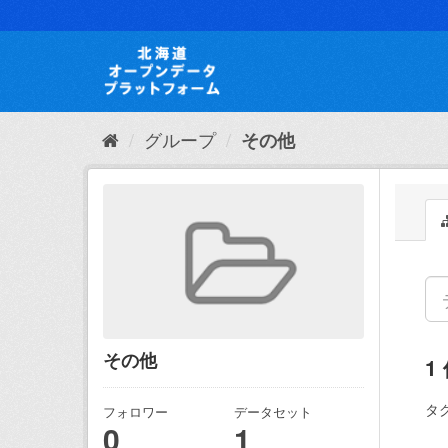
ス
キ
ッ
プ
し
て
内
グループ
その他
容
へ
その他
1
タグ
フォロワー
データセット
0
1