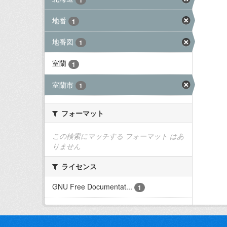
地番
1
地番図
1
室蘭
1
室蘭市
1
フォーマット
この検索にマッチする フォーマット はあ
りません
ライセンス
GNU Free Documentat...
1