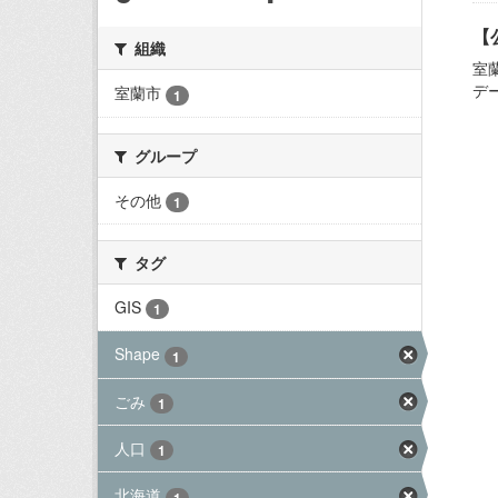
【
組織
室
デ
室蘭市
1
グループ
その他
1
タグ
GIS
1
Shape
1
ごみ
1
人口
1
北海道
1