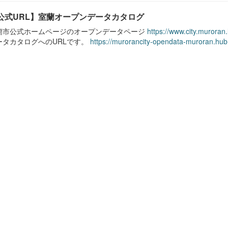
公式URL】室蘭オープンデータカタログ
蘭市公式ホームページのオープンデータページ
https://www.city.muroran
ータカタログへのURLです。
https://murorancity-opendata-muroran.hub