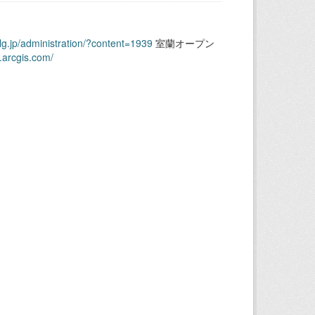
.lg.jp/administration/?content=1939
室蘭オープン
.arcgis.com/