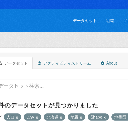
データセット
組織
グ
データセット
アクティビティストリーム
About
 件のデータセットが見つかりました
:
人口
ごみ
北海道
地番
Shape
地番図