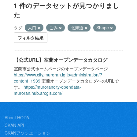
1 件のデータセットが見つかりまし
た
タグ:
人口
ごみ
北海道
Shape
フィルタ結果
【公式URL】室蘭オープンデータカタログ
室蘭市公式ホームページのオープンデータページ
https://www.city.muroran.lg.jp/administration/?
content=1939
室蘭オープンデータカタログへのURLで
す。
https://murorancity-opendata-
muroran.hub.arcgis.com/
About HODA
CKAN API
CKANアソシエーション