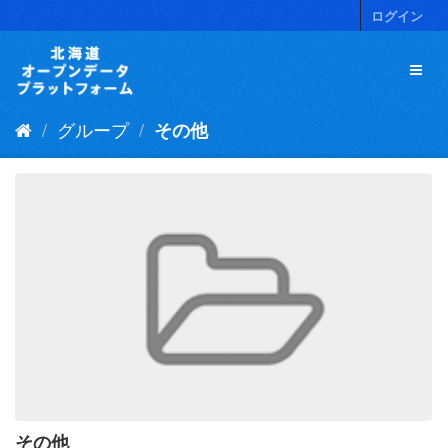
ス
ログイン
キ
ッ
プ
し
て
グループ
その他
内
容
へ
その他