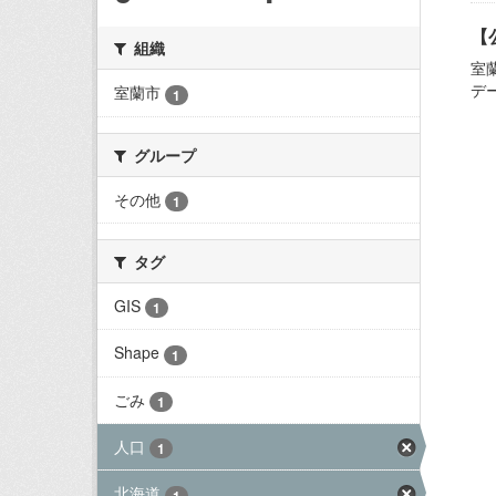
【
組織
室
デ
室蘭市
1
グループ
その他
1
タグ
GIS
1
Shape
1
ごみ
1
人口
1
北海道
1