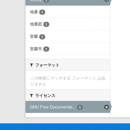
地番
1
地番図
1
室蘭
1
室蘭市
1
フォーマット
この検索にマッチする フォーマット はあ
りません
ライセンス
GNU Free Documentat...
1