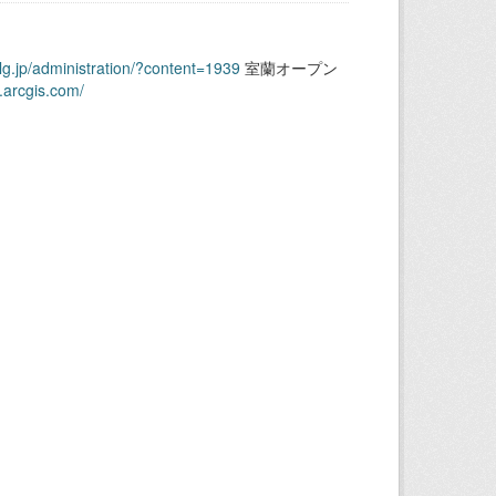
.lg.jp/administration/?content=1939
室蘭オープン
.arcgis.com/