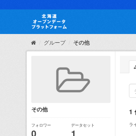
ス
キ
ッ
プ
し
て
内
グループ
その他
容
へ
その他
1
ラ
フォロワー
データセット
0
1