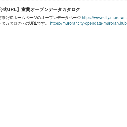
公式URL】室蘭オープンデータカタログ
蘭市公式ホームページのオープンデータページ
https://www.city.muroran
ータカタログへのURLです。
https://murorancity-opendata-muroran.hub