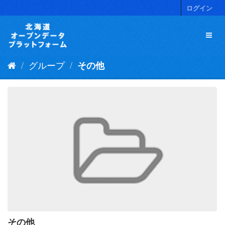
ス
ログイン
キ
ッ
プ
し
て
グループ
その他
内
容
へ
その他