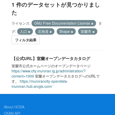
1 件のデータセットが見つかりまし
た
ライセンス:
GNU Free Documentation License
タ
グ:
人口
北海道
Shape
室蘭市
フィルタ結果
【公式URL】室蘭オープンデータカタログ
室蘭市公式ホームページのオープンデータページ
https://www.city.muroran.lg.jp/administration/?
content=1939
室蘭オープンデータカタログへのURLで
す。
https://murorancity-opendata-
muroran.hub.arcgis.com/
About HODA
CKAN API