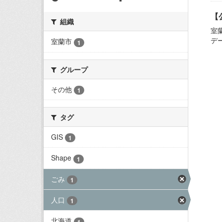
【
組織
室
デ
室蘭市
1
グループ
その他
1
タグ
GIS
1
Shape
1
ごみ
1
人口
1
北海道
1