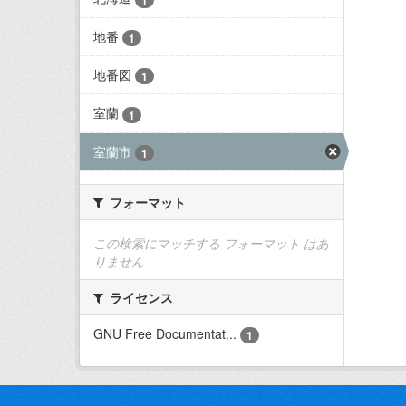
地番
1
地番図
1
室蘭
1
室蘭市
1
フォーマット
この検索にマッチする フォーマット はあ
りません
ライセンス
GNU Free Documentat...
1