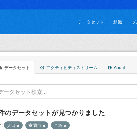
データセット
組織
グ
データセット
アクティビティストリーム
About
 件のデータセットが見つかりました
:
人口
室蘭市
ごみ