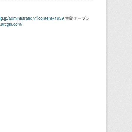
.lg.jp/administration/?content=1939
室蘭オープン
.arcgis.com/