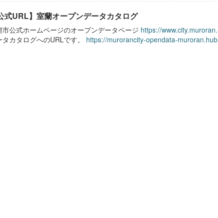
公式URL】室蘭オープンデータカタログ
蘭市公式ホームページのオープンデータページ
https://www.city.muroran
ータカタログへのURLです。
https://murorancity-opendata-muroran.hub