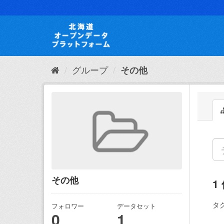
ス
キ
ッ
プ
し
て
内
グループ
その他
容
へ
その他
1
タグ
フォロワー
データセット
0
1