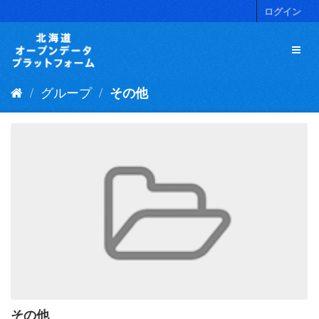
ス
ログイン
キ
ッ
プ
し
て
グループ
その他
内
容
へ
その他