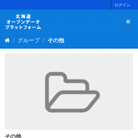
ス
ログイン
キ
ッ
プ
し
て
グループ
その他
内
容
へ
その他