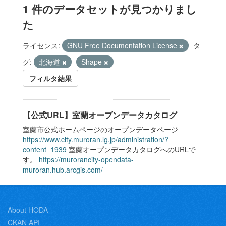
1 件のデータセットが見つかりまし
た
ライセンス:
GNU Free Documentation License
タ
グ:
北海道
Shape
フィルタ結果
【公式URL】室蘭オープンデータカタログ
室蘭市公式ホームページのオープンデータページ
https://www.city.muroran.lg.jp/administration/?
content=1939
室蘭オープンデータカタログへのURLで
す。
https://murorancity-opendata-
muroran.hub.arcgis.com/
About HODA
CKAN API