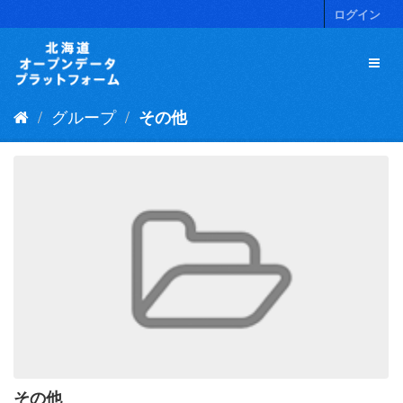
ス
ログイン
キ
ッ
プ
し
て
グループ
その他
内
容
へ
その他