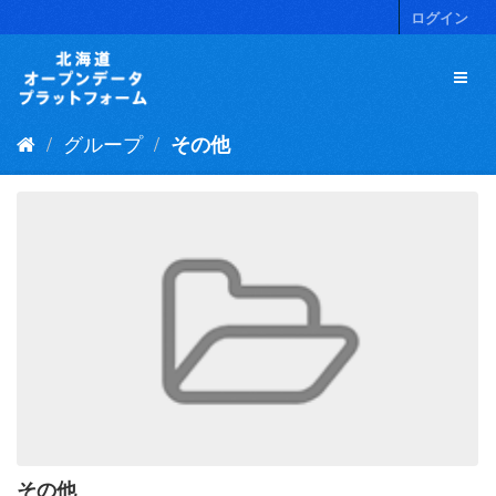
ス
ログイン
キ
ッ
プ
し
て
グループ
その他
内
容
へ
その他