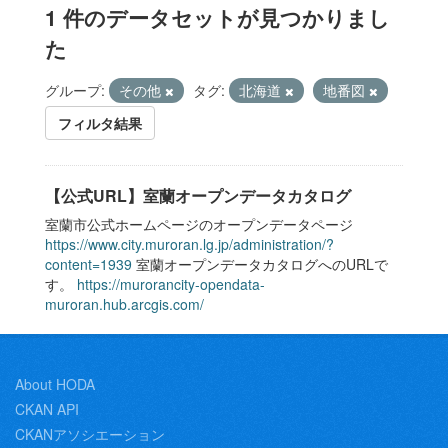
1 件のデータセットが見つかりまし
た
グループ:
その他
タグ:
北海道
地番図
フィルタ結果
【公式URL】室蘭オープンデータカタログ
室蘭市公式ホームページのオープンデータページ
https://www.city.muroran.lg.jp/administration/?
content=1939
室蘭オープンデータカタログへのURLで
す。
https://murorancity-opendata-
muroran.hub.arcgis.com/
About HODA
CKAN API
CKANアソシエーション