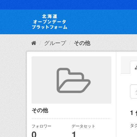
ス
キ
ッ
プ
し
て
内
グループ
その他
容
へ
その他
1
タグ
フォロワー
データセット
0
1