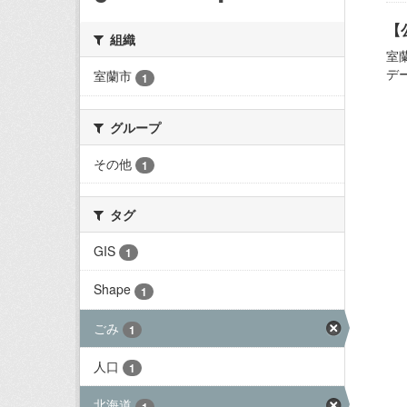
【
組織
室
デ
室蘭市
1
グループ
その他
1
タグ
GIS
1
Shape
1
ごみ
1
人口
1
北海道
1