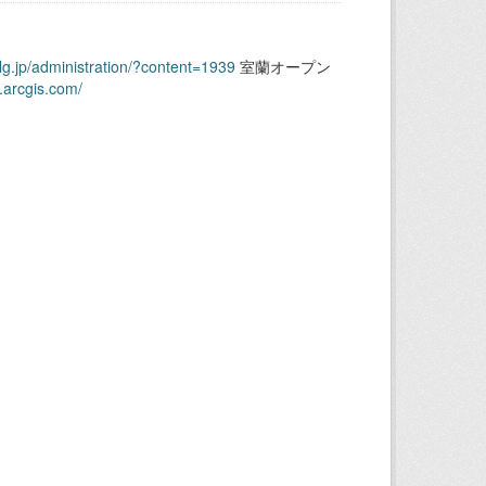
.lg.jp/administration/?content=1939
室蘭オープン
.arcgis.com/