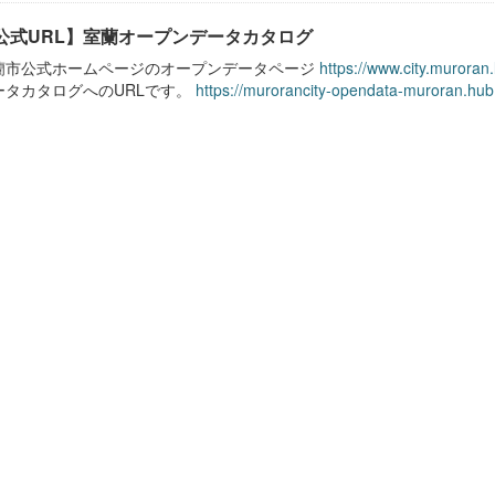
公式URL】室蘭オープンデータカタログ
蘭市公式ホームページのオープンデータページ
https://www.city.muroran
ータカタログへのURLです。
https://murorancity-opendata-muroran.hub