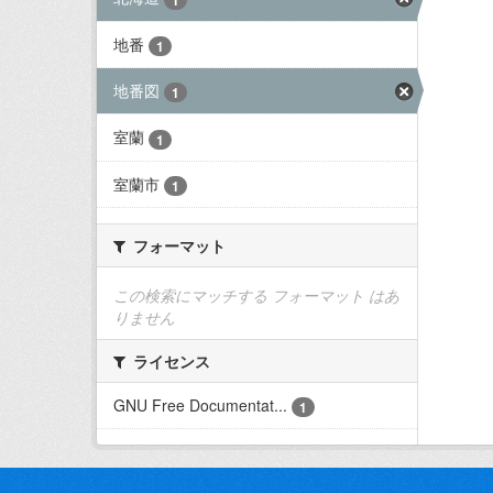
地番
1
地番図
1
室蘭
1
室蘭市
1
フォーマット
この検索にマッチする フォーマット はあ
りません
ライセンス
GNU Free Documentat...
1