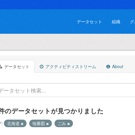
データセット
組織
グ
データセット
アクティビティストリーム
About
 件のデータセットが見つかりました
:
北海道
地番図
ごみ