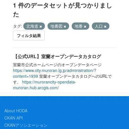
1 件のデータセットが見つかりまし
た
タグ:
北海道
地番図
地番
人口
フィルタ結果
【公式URL】室蘭オープンデータカタログ
室蘭市公式ホームページのオープンデータページ
https://www.city.muroran.lg.jp/administration/?
content=1939
室蘭オープンデータカタログへのURLで
す。
https://murorancity-opendata-
muroran.hub.arcgis.com/
About HODA
CKAN API
CKANアソシエーション