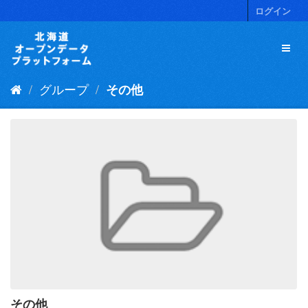
ス
ログイン
キ
ッ
プ
し
て
グループ
その他
内
容
へ
その他