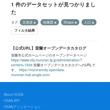
1 件のデータセットが見つかりまし
た
タグ:
北海道
地番図
Shape
人口
フィルタ結果
【公式URL】室蘭オープンデータカタログ
室蘭市公式ホームページのオープンデータページ
https://www.city.muroran.lg.jp/administration/?
content=1939
室蘭オープンデータカタログへのURLで
す。
https://murorancity-opendata-
muroran.hub.arcgis.com/
About HODA
CKAN API
CKANアソシエーション