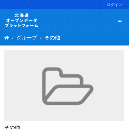
ス
ログイン
キ
ッ
プ
し
て
グループ
その他
内
容
へ
その他