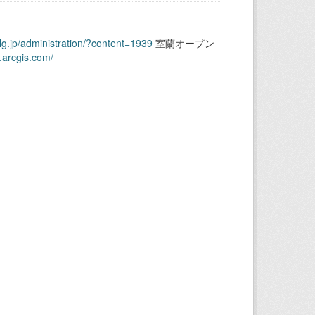
.lg.jp/administration/?content=1939
室蘭オープン
.arcgis.com/