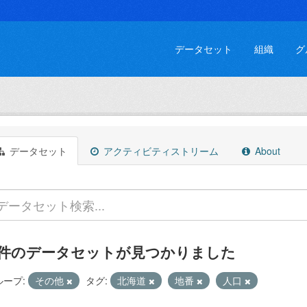
データセット
組織
グ
データセット
アクティビティストリーム
About
 件のデータセットが見つかりました
ループ:
その他
タグ:
北海道
地番
人口