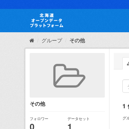
ス
キ
ッ
プ
し
て
内
グループ
その他
容
へ
その他
1
グ
フォロワー
データセット
0
1