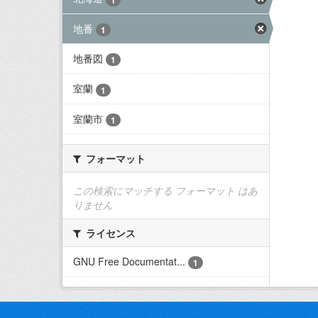
地番
1
地番図
1
室蘭
1
室蘭市
1
フォーマット
この検索にマッチする フォーマット はあ
りません
ライセンス
GNU Free Documentat...
1