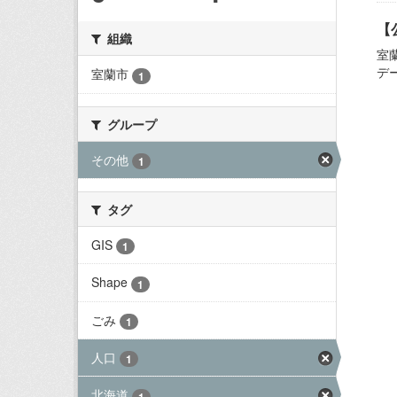
【
組織
室
デ
室蘭市
1
グループ
その他
1
タグ
GIS
1
Shape
1
ごみ
1
人口
1
北海道
1