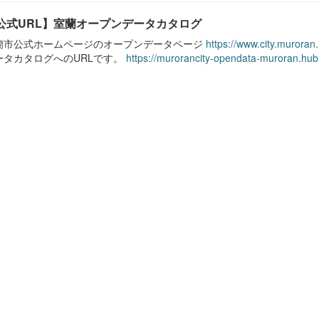
公式URL】室蘭オープンデータカタログ
蘭市公式ホームページのオープンデータページ
https://www.city.muroran
ータカタログへのURLです。
https://murorancity-opendata-muroran.hub