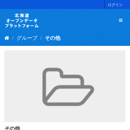
ス
ログイン
キ
ッ
プ
し
て
グループ
その他
内
容
へ
その他