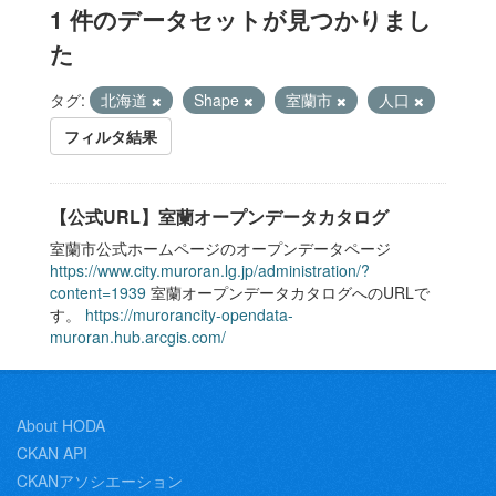
1 件のデータセットが見つかりまし
た
タグ:
北海道
Shape
室蘭市
人口
フィルタ結果
【公式URL】室蘭オープンデータカタログ
室蘭市公式ホームページのオープンデータページ
https://www.city.muroran.lg.jp/administration/?
content=1939
室蘭オープンデータカタログへのURLで
す。
https://murorancity-opendata-
muroran.hub.arcgis.com/
About HODA
CKAN API
CKANアソシエーション