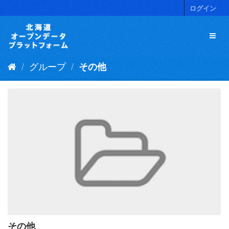
ス
ログイン
キ
ッ
プ
し
て
グループ
その他
内
容
へ
その他