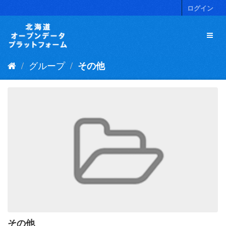
ス
ログイン
キ
ッ
プ
し
て
グループ
その他
内
容
へ
その他