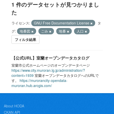
1 件のデータセットが見つかりまし
た
ライセンス:
GNU Free Documentation License
タ
グ:
地番図
ごみ
地番
人口
フィルタ結果
【公式URL】室蘭オープンデータカタログ
室蘭市公式ホームページのオープンデータページ
https://www.city.muroran.lg.jp/administration/?
content=1939
室蘭オープンデータカタログへのURLで
す。
https://murorancity-opendata-
muroran.hub.arcgis.com/
About HODA
CKAN API