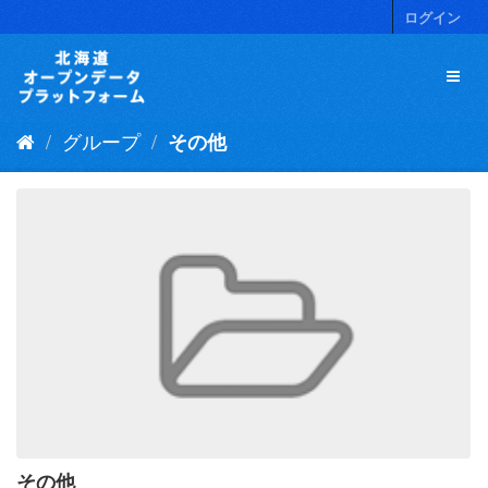
ス
ログイン
キ
ッ
プ
し
て
グループ
その他
内
容
へ
その他