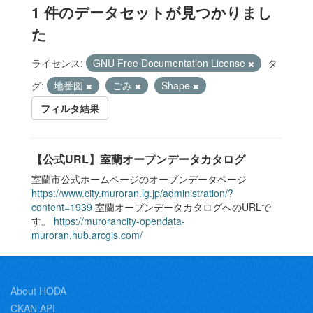
1 件のデータセットが見つかりまし
た
ライセンス:
GNU Free Documentation License
タ
グ:
地番図
ごみ
Shape
フィルタ結果
【公式URL】室蘭オープンデータカタログ
室蘭市公式ホームページのオープンデータページ
https://www.city.muroran.lg.jp/administration/?
content=1939
室蘭オープンデータカタログへのURLで
す。
https://murorancity-opendata-
muroran.hub.arcgis.com/
About HODA
CKAN API