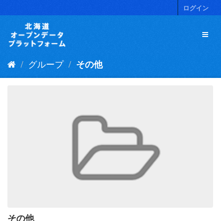
ス
ログイン
キ
ッ
プ
し
て
グループ
その他
内
容
へ
その他