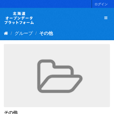
ス
ログイン
キ
ッ
プ
し
て
グループ
その他
内
容
へ
その他