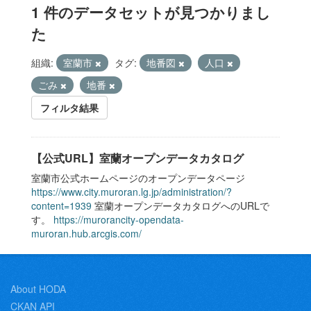
1 件のデータセットが見つかりまし
た
組織:
室蘭市
タグ:
地番図
人口
ごみ
地番
フィルタ結果
【公式URL】室蘭オープンデータカタログ
室蘭市公式ホームページのオープンデータページ
https://www.city.muroran.lg.jp/administration/?
content=1939
室蘭オープンデータカタログへのURLで
す。
https://murorancity-opendata-
muroran.hub.arcgis.com/
About HODA
CKAN API