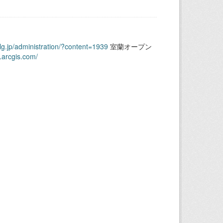
.lg.jp/administration/?content=1939
室蘭オープン
.arcgis.com/