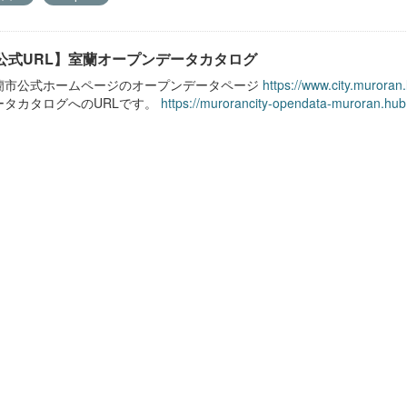
公式URL】室蘭オープンデータカタログ
蘭市公式ホームページのオープンデータページ
https://www.city.muroran
ータカタログへのURLです。
https://murorancity-opendata-muroran.hub