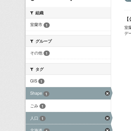
組織
【
室蘭市
1
室
デ
グループ
その他
1
タグ
GIS
1
Shape
1
ごみ
1
人口
1
北海道
1