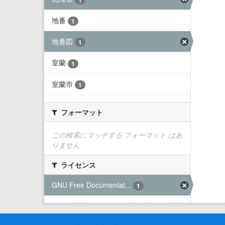
地番
1
地番図
1
室蘭
1
室蘭市
1
フォーマット
この検索にマッチする フォーマット はあ
りません
ライセンス
GNU Free Documentat...
1