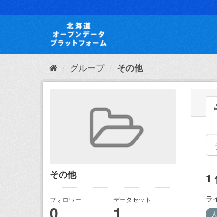
ス
キ
ッ
プ
し
て
内
グループ
その他
容
へ
その他
1
ラ
フォロワー
データセット
0
1