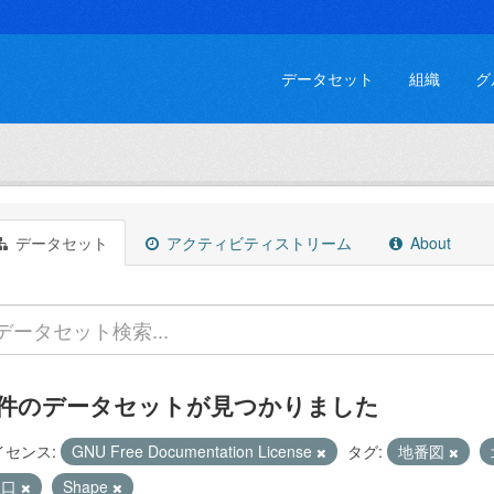
データセット
組織
グ
データセット
アクティビティストリーム
About
 件のデータセットが見つかりました
イセンス:
GNU Free Documentation License
タグ:
地番図
人口
Shape