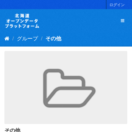
ス
ログイン
キ
ッ
プ
し
て
グループ
その他
内
容
へ
その他