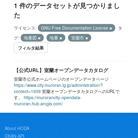
1 件のデータセットが見つかりまし
た
ライセンス:
GNU Free Documentation License
タ
グ:
地番図
地番
室蘭市
フィルタ結果
【公式URL】室蘭オープンデータカタログ
室蘭市公式ホームページのオープンデータページ
https://www.city.muroran.lg.jp/administration/?
content=1939
室蘭オープンデータカタログへのURLで
す。
https://murorancity-opendata-
muroran.hub.arcgis.com/
About HODA
CKAN API