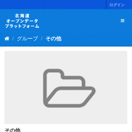
ス
ログイン
キ
ッ
プ
し
て
グループ
その他
内
容
へ
その他