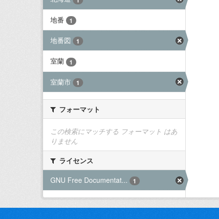
地番
1
地番図
1
室蘭
1
室蘭市
1
フォーマット
この検索にマッチする フォーマット はあ
りません
ライセンス
GNU Free Documentat...
1