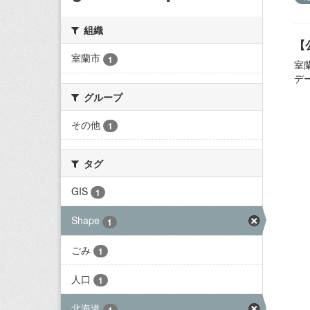
組織
【
室蘭市
1
室
デ
グループ
その他
1
タグ
GIS
1
Shape
1
ごみ
1
人口
1
北海道
1