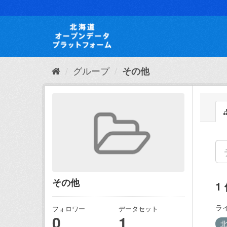
ス
キ
ッ
プ
し
て
内
グループ
その他
容
へ
その他
1
ラ
フォロワー
データセット
0
1