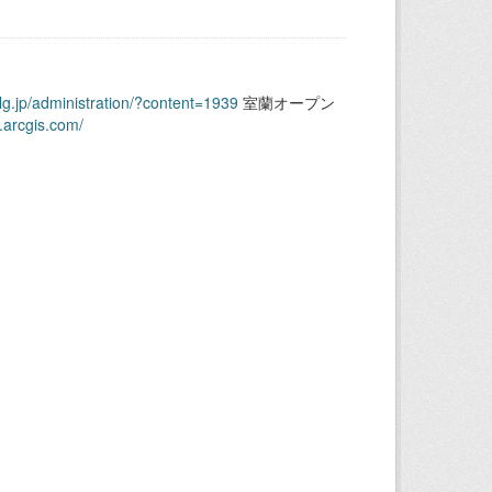
.lg.jp/administration/?content=1939
室蘭オープン
.arcgis.com/