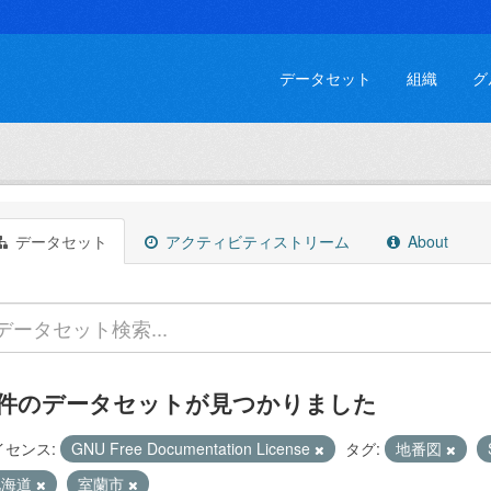
データセット
組織
グ
データセット
アクティビティストリーム
About
 件のデータセットが見つかりました
イセンス:
GNU Free Documentation License
タグ:
地番図
北海道
室蘭市