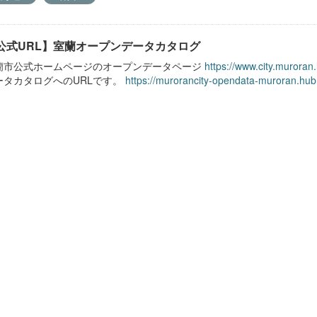
公式URL】室蘭オープンデータカタログ
蘭市公式ホームページのオープンデータページ
https://www.city.muroran
ータカタログへのURLです。
https://murorancity-opendata-muroran.hub