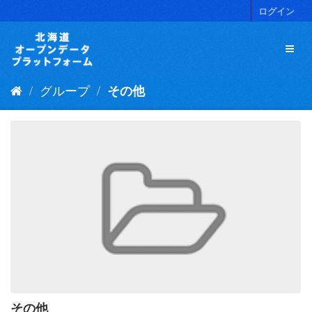
ス
ログイン
キ
ッ
プ
し
て
グループ
その他
内
容
へ
その他