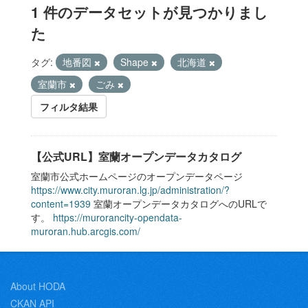
1 件のデータセットが見つかりまし
た
タグ:
地番図
Shape
北海道
室蘭市
ごみ
フィルタ結果
【公式URL】室蘭オープンデータカタログ
室蘭市公式ホームページのオープンデータページ
https://www.city.muroran.lg.jp/administration/?
content=1939
室蘭オープンデータカタログへのURLで
す。
https://murorancity-opendata-
muroran.hub.arcgis.com/
About HODA
CKAN API