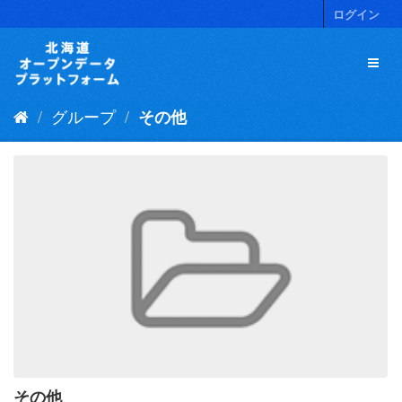
ス
ログイン
キ
ッ
プ
し
て
グループ
その他
内
容
へ
その他