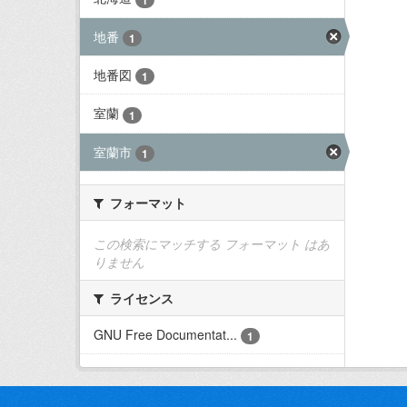
地番
1
地番図
1
室蘭
1
室蘭市
1
フォーマット
この検索にマッチする フォーマット はあ
りません
ライセンス
GNU Free Documentat...
1