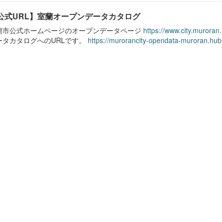
公式URL】室蘭オープンデータカタログ
蘭市公式ホームページのオープンデータページ
https://www.city.muroran
ータカタログへのURLです。
https://murorancity-opendata-muroran.hub