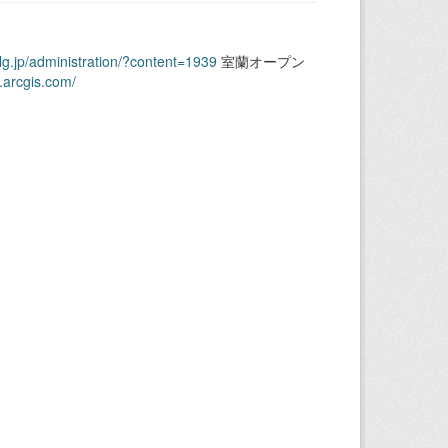
.lg.jp/administration/?content=1939
室蘭オープン
.arcgis.com/