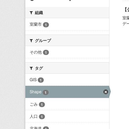
【
組織
室
デ
室蘭市
1
グループ
その他
1
タグ
GIS
1
Shape
1
ごみ
1
人口
1
北海道
1