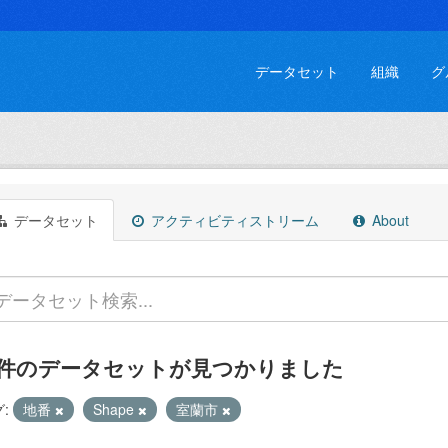
データセット
組織
グ
データセット
アクティビティストリーム
About
 件のデータセットが見つかりました
:
地番
Shape
室蘭市