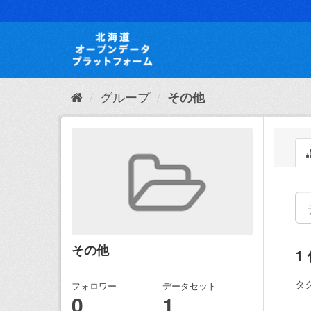
ス
キ
ッ
プ
し
て
内
グループ
その他
容
へ
その他
1
タグ
フォロワー
データセット
0
1