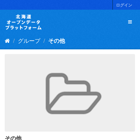
ス
ログイン
キ
ッ
プ
し
て
グループ
その他
内
容
へ
その他