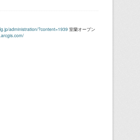
.lg.jp/administration/?content=1939
室蘭オープン
.arcgis.com/