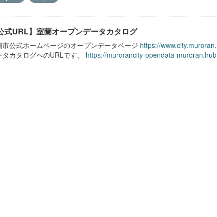
公式URL】室蘭オープンデータカタログ
蘭市公式ホームページのオープンデータページ
https://www.city.muroran
ータカタログへのURLです。
https://murorancity-opendata-muroran.hub