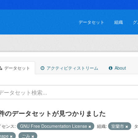
データセット
組織
グ
データセット
アクティビティストリーム
About
 件のデータセットが見つかりました
イセンス:
GNU Free Documentation License
組織:
室蘭市
タ
hape
ごみ