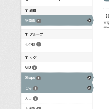
組織
【
室蘭市
1
室
デ
グループ
その他
1
タグ
GIS
1
Shape
1
ごみ
1
人口
1
北海道
1