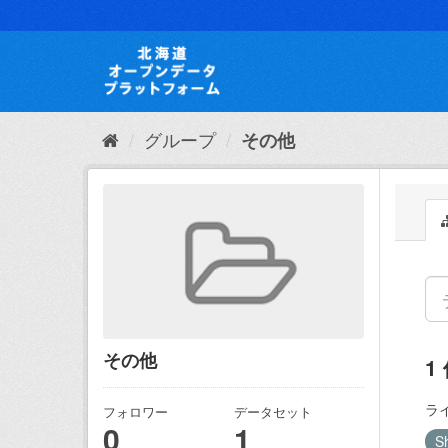
ス
キ
ッ
プ
し
て
内
グループ
その他
容
へ
その他
1
ラ
フォロワー
データセット
0
1
S