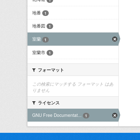
地番
1
地番図
1
室蘭
1
室蘭市
1
フォーマット
この検索にマッチする フォーマット はあ
りません
ライセンス
GNU Free Documentat...
1