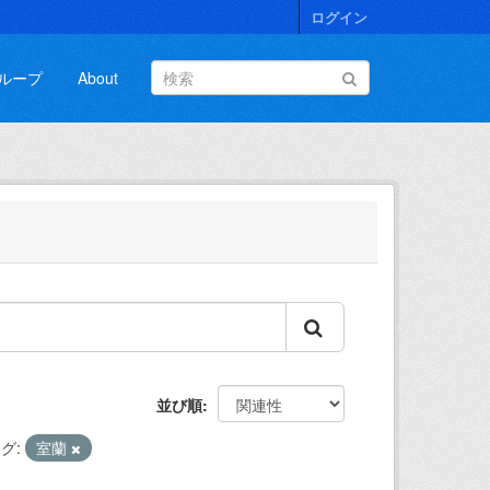
ログイン
ループ
About
並び順
グ:
室蘭