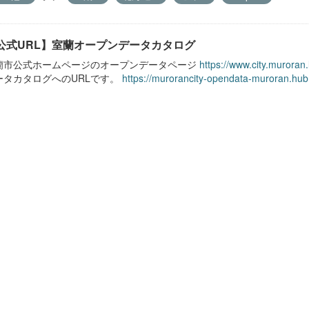
公式URL】室蘭オープンデータカタログ
蘭市公式ホームページのオープンデータページ
https://www.city.muroran
ータカタログへのURLです。
https://murorancity-opendata-muroran.hub