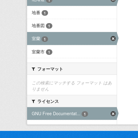
地番
1
地番図
1
室蘭
1
室蘭市
1
フォーマット
この検索にマッチする フォーマット はあ
りません
ライセンス
GNU Free Documentat...
1