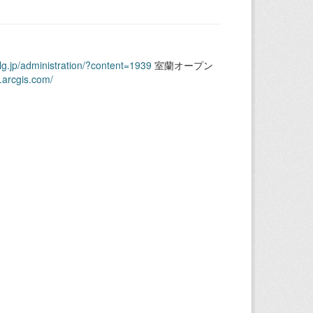
.lg.jp/administration/?content=1939
室蘭オープン
.arcgis.com/