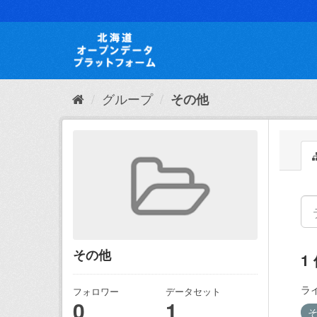
ス
キ
ッ
プ
し
て
内
グループ
その他
容
へ
その他
1
ラ
フォロワー
データセット
0
1