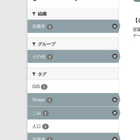
組織
【
室蘭市
1
室
デ
グループ
その他
1
タグ
GIS
1
Shape
1
ごみ
1
人口
1
北海道
1