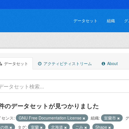
データセット
組織
グ
データセット
アクティビティストリーム
About
 件のデータセットが見つかりました
イセンス:
GNU Free Documentation License
組織:
室蘭市
グ
その他
タグ:
室蘭
北海道
ごみ
Shape