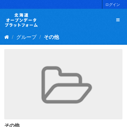
ス
ログイン
キ
ッ
プ
し
て
グループ
その他
内
容
へ
その他