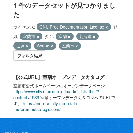
1 件のデータセットが見つかりまし
た
ライセンス:
GNU Free Documentation License
組
織:
室蘭市
タグ:
室蘭
北海道
ごみ
Shape
室蘭市
フィルタ結果
【公式URL】室蘭オープンデータカタログ
室蘭市公式ホームページのオープンデータページ
https://www.city.muroran.lg.jp/administration/?
content=1939
室蘭オープンデータカタログへのURLで
す。
https://murorancity-opendata-
muroran.hub.arcgis.com/