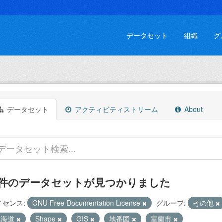
データセット
組織
グ
データセット
アクティビティストリーム
About
 件のデータセットが見つかりました
イセンス:
GNU Free Documentation License
グループ:
その他
北海道
Shape
GIS
地番図
室蘭市