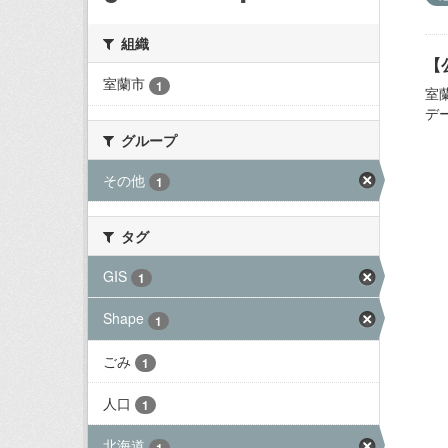
組織
【
室蘭市
1
室
デ
グループ
その他
1
タグ
GIS
1
Shape
1
ごみ
1
人口
1
北海道
1