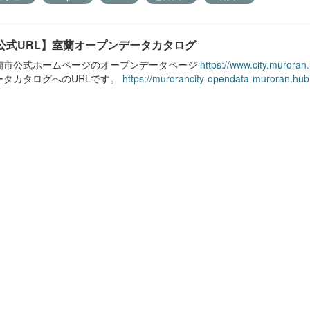
公式URL】室蘭オープンデータカタログ
蘭市公式ホームページのオープンデータページ
https://www.city.muroran
ータカタログへのURLです。
https://murorancity-opendata-muroran.hub