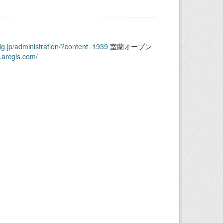
.lg.jp/administration/?content=1939
室蘭オープン
.arcgis.com/