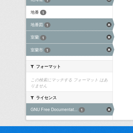
地番
1
地番図
1
室蘭
1
室蘭市
1
フォーマット
この検索にマッチする フォーマット はあ
りません
ライセンス
GNU Free Documentat...
1