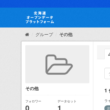
ス
キ
ッ
プ
し
て
内
グループ
その他
容
へ
その他
1
ラ
フォロワー
データセット
0
1