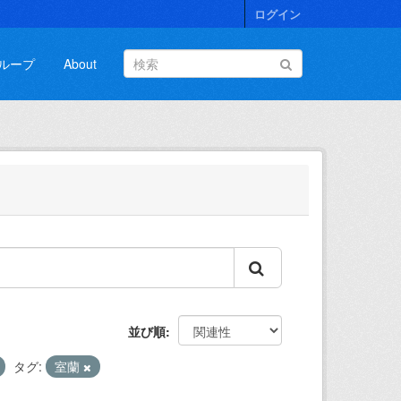
ログイン
ループ
About
並び順
タグ:
室蘭