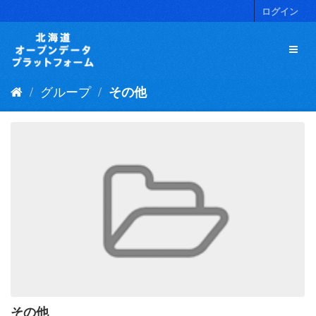
ス
ログイン
キ
ッ
プ
し
て
グループ
その他
内
容
へ
その他