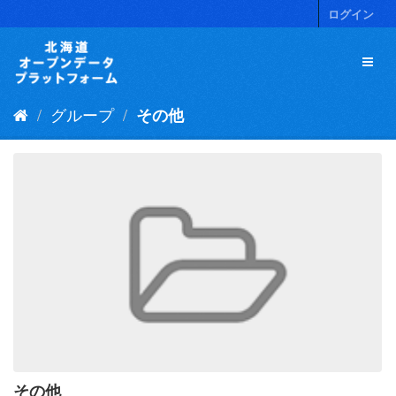
ス
ログイン
キ
ッ
プ
し
て
グループ
その他
内
容
へ
その他