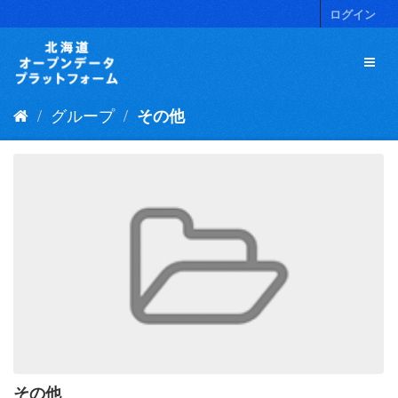
ス
ログイン
キ
ッ
プ
し
て
グループ
その他
内
容
へ
その他