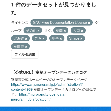
1 件のデータセットが見つかりまし
た
ライセンス:
GNU Free Documentation License
グ
ループ:
その他
タグ:
室蘭
人口
北海道
ごみ
地番
Shape
室蘭市
フィルタ結果
【公式URL】室蘭オープンデータカタログ
室蘭市公式ホームページのオープンデータページ
https://www.city.muroran.lg.jp/administration/?
content=1939
室蘭オープンデータカタログへのURLで
す。
https://murorancity-opendata-
muroran.hub.arcgis.com/