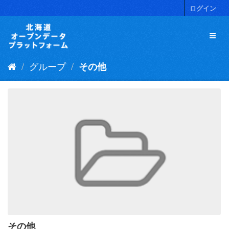
ス
ログイン
キ
ッ
プ
し
て
グループ
その他
内
容
へ
その他