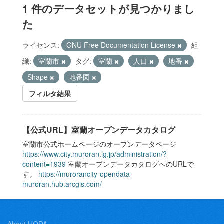
1 件のデータセットが見つかりまし
た
ライセンス:
GNU Free Documentation License
組
織:
室蘭市
タグ:
室蘭
人口
地番
Shape
地番図
フィルタ結果
【公式URL】室蘭オープンデータカタログ
室蘭市公式ホームページのオープンデータページ
https://www.city.muroran.lg.jp/administration/?
content=1939
室蘭オープンデータカタログへのURLで
す。
https://murorancity-opendata-
muroran.hub.arcgis.com/