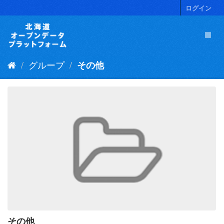
ス
ログイン
キ
ッ
プ
し
て
グループ
その他
内
容
へ
その他