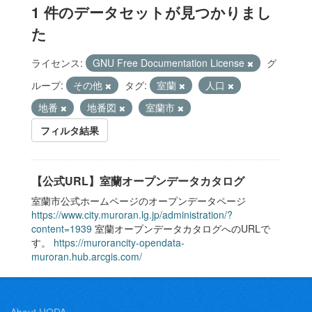
1 件のデータセットが見つかりまし
た
ライセンス:
GNU Free Documentation License
グ
ループ:
その他
タグ:
室蘭
人口
地番
地番図
室蘭市
フィルタ結果
【公式URL】室蘭オープンデータカタログ
室蘭市公式ホームページのオープンデータページ
https://www.city.muroran.lg.jp/administration/?
content=1939
室蘭オープンデータカタログへのURLで
す。
https://murorancity-opendata-
muroran.hub.arcgis.com/