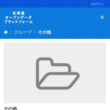
ス
ログイン
キ
ッ
プ
し
て
グループ
その他
内
容
へ
その他