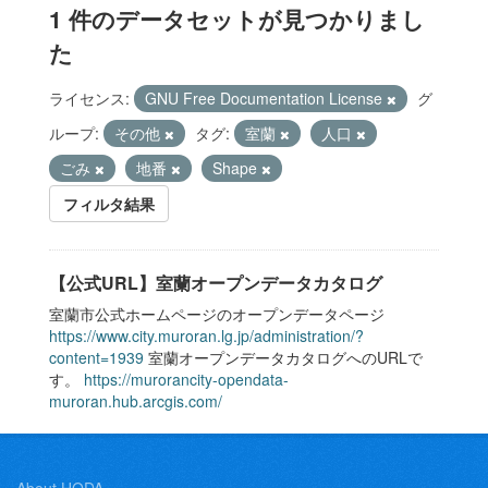
1 件のデータセットが見つかりまし
た
ライセンス:
GNU Free Documentation License
グ
ループ:
その他
タグ:
室蘭
人口
ごみ
地番
Shape
フィルタ結果
【公式URL】室蘭オープンデータカタログ
室蘭市公式ホームページのオープンデータページ
https://www.city.muroran.lg.jp/administration/?
content=1939
室蘭オープンデータカタログへのURLで
す。
https://murorancity-opendata-
muroran.hub.arcgis.com/