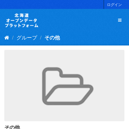
ス
ログイン
キ
ッ
プ
し
て
グループ
その他
内
容
へ
その他