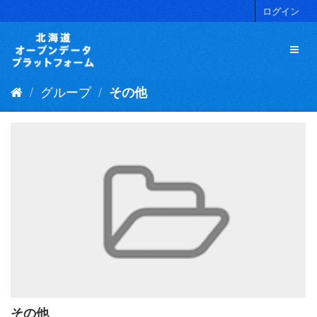
ス
ログイン
キ
ッ
プ
し
て
グループ
その他
内
容
へ
その他