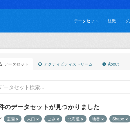
データセット
組織
グ
データセット
アクティビティストリーム
About
 件のデータセットが見つかりました
:
室蘭
人口
ごみ
北海道
地番
Shape