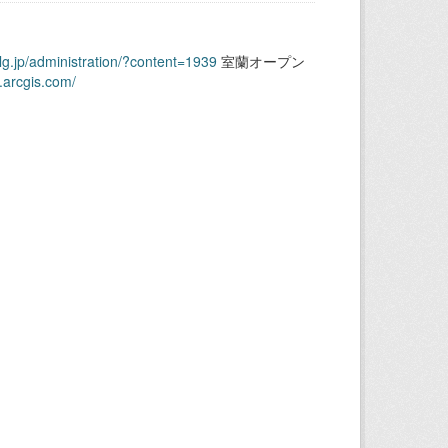
.lg.jp/administration/?content=1939
室蘭オープン
.arcgis.com/