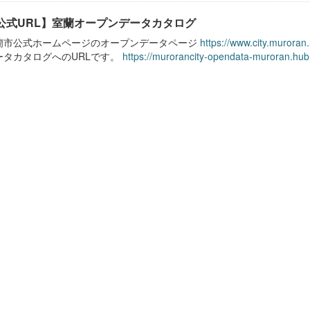
公式URL】室蘭オープンデータカタログ
蘭市公式ホームページのオープンデータページ
https://www.city.muroran
ータカタログへのURLです。
https://murorancity-opendata-muroran.hub