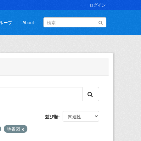
ログイン
ループ
About
並び順
地番図