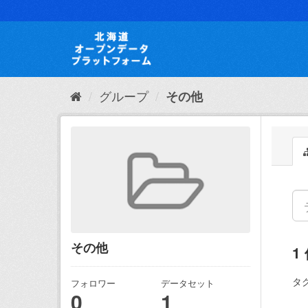
ス
キ
ッ
プ
し
て
内
グループ
その他
容
へ
その他
1
タグ
フォロワー
データセット
0
1