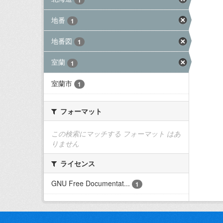
地番
1
地番図
1
室蘭
1
室蘭市
1
フォーマット
この検索にマッチする フォーマット はあ
りません
ライセンス
GNU Free Documentat...
1