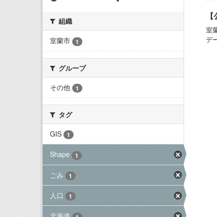
【
組織
室
デ
室蘭市
1
グループ
その他
1
タグ
GIS
1
Shape
1
ごみ
1
人口
1
北海道
1