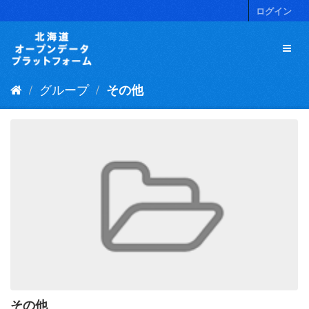
ス
ログイン
キ
ッ
プ
し
て
グループ
その他
内
容
へ
その他