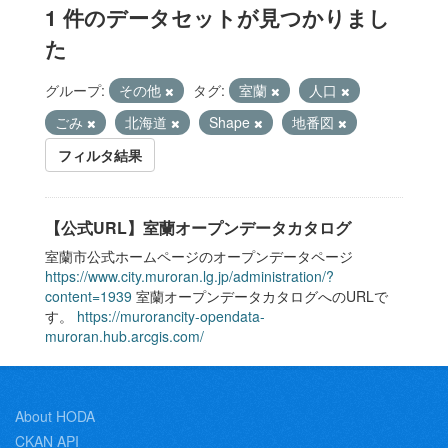
1 件のデータセットが見つかりまし
た
グループ:
その他
タグ:
室蘭
人口
ごみ
北海道
Shape
地番図
フィルタ結果
【公式URL】室蘭オープンデータカタログ
室蘭市公式ホームページのオープンデータページ
https://www.city.muroran.lg.jp/administration/?
content=1939
室蘭オープンデータカタログへのURLで
す。
https://murorancity-opendata-
muroran.hub.arcgis.com/
About HODA
CKAN API