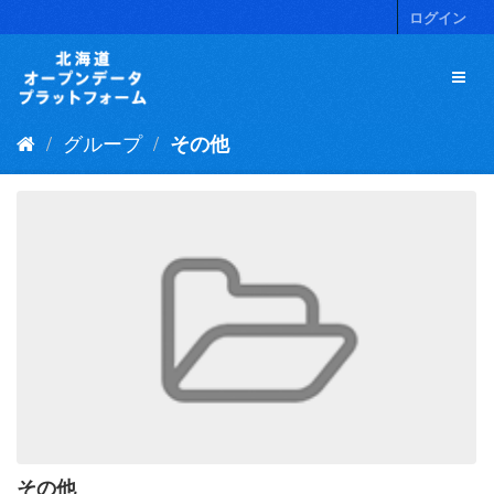
ス
ログイン
キ
ッ
プ
し
て
グループ
その他
内
容
へ
その他