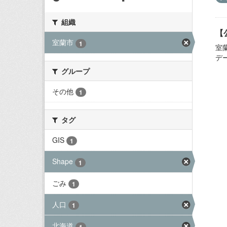
組織
【
室蘭市
1
室
デ
グループ
その他
1
タグ
GIS
1
Shape
1
ごみ
1
人口
1
北海道
1