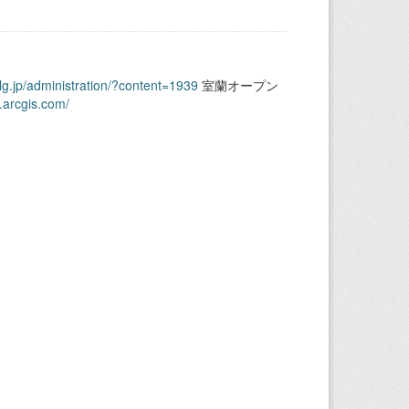
.lg.jp/administration/?content=1939
室蘭オープン
.arcgis.com/