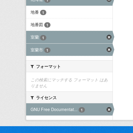
地番
1
地番図
1
室蘭
1
室蘭市
1
フォーマット
この検索にマッチする フォーマット はあ
りません
ライセンス
GNU Free Documentat...
1