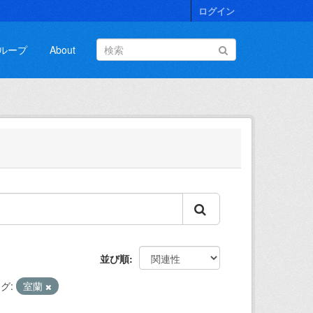
ログイン
ループ
About
並び順
グ:
室蘭