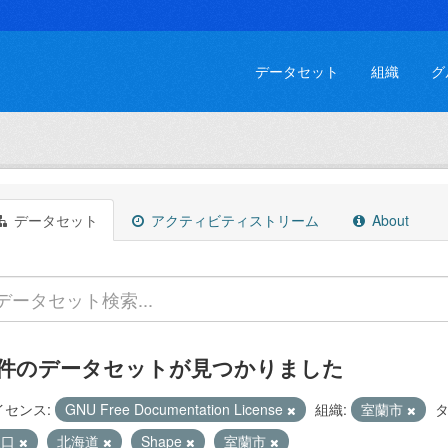
データセット
組織
グ
データセット
アクティビティストリーム
About
 件のデータセットが見つかりました
イセンス:
GNU Free Documentation License
組織:
室蘭市
タ
人口
北海道
Shape
室蘭市