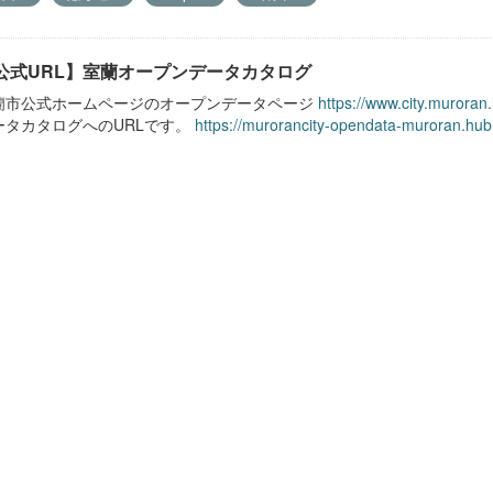
公式URL】室蘭オープンデータカタログ
蘭市公式ホームページのオープンデータページ
https://www.city.muroran
ータカタログへのURLです。
https://murorancity-opendata-muroran.hub