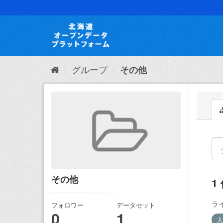
ス
キ
ッ
プ
し
て
内
グループ
その他
容
へ
その他
1
ラ
フォロワー
データセット
0
1