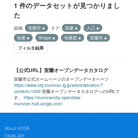
1 件のデータセットが見つかりまし
た
組織:
室蘭市
タグ:
室蘭
人口
地番
Shape
地番図
室蘭市
フィルタ結果
【公式URL】室蘭オープンデータカタログ
室蘭市公式ホームページのオープンデータページ
https://www.city.muroran.lg.jp/administration/?
content=1939
室蘭オープンデータカタログへのURLで
す。
https://murorancity-opendata-
muroran.hub.arcgis.com/
About HODA
CKAN API