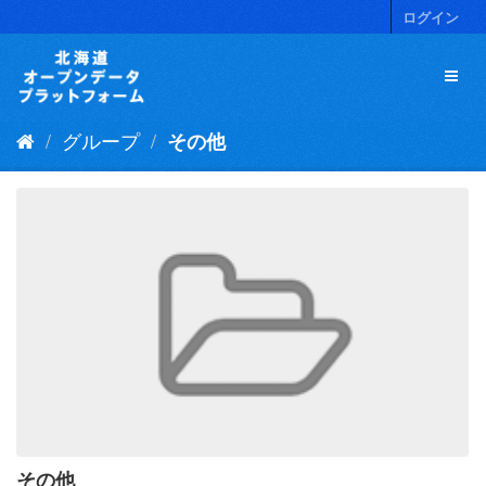
ス
ログイン
キ
ッ
プ
し
て
グループ
その他
内
容
へ
その他