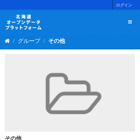
ス
ログイン
キ
ッ
プ
し
て
グループ
その他
内
容
へ
その他