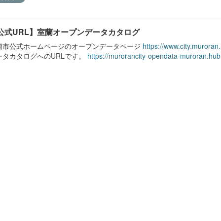
公式URL】室蘭オープンデータカタログ
蘭市公式ホームページのオープンデータページ
https://www.city.muroran
ータカタログへのURLです。
https://murorancity-opendata-muroran.hub