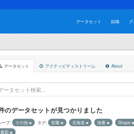
データセット
組織
グ
データセット
アクティビティストリーム
About
 件のデータセットが見つかりました
ループ:
その他
タグ:
室蘭
北海道
地番
Shape
地番図