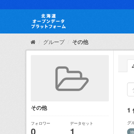
ス
キ
ッ
プ
し
て
内
グループ
その他
容
へ
その他
1
グ
フォロワー
データセット
0
1