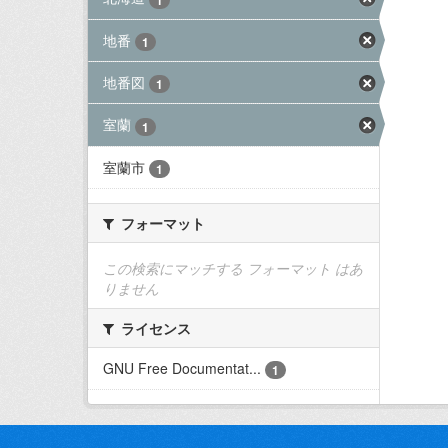
地番
1
地番図
1
室蘭
1
室蘭市
1
フォーマット
この検索にマッチする フォーマット はあ
りません
ライセンス
GNU Free Documentat...
1