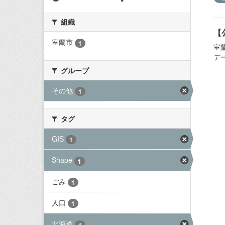
組織
【
室蘭市
1
室
デ
グループ
その他
1
タグ
GIS
1
Shape
1
ごみ
1
人口
1
北海道
1