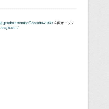
.lg.jp/administration/?content=1939
室蘭オープン
.arcgis.com/