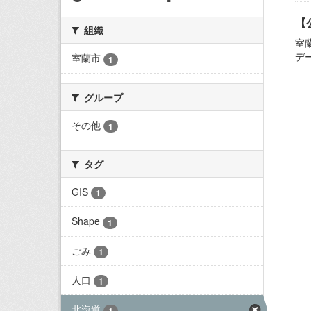
【
組織
室
デ
室蘭市
1
グループ
その他
1
タグ
GIS
1
Shape
1
ごみ
1
人口
1
北海道
1