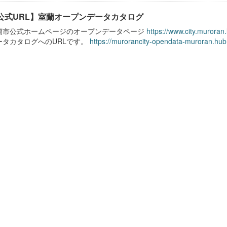
公式URL】室蘭オープンデータカタログ
蘭市公式ホームページのオープンデータページ
https://www.city.muroran
ータカタログへのURLです。
https://murorancity-opendata-muroran.hub