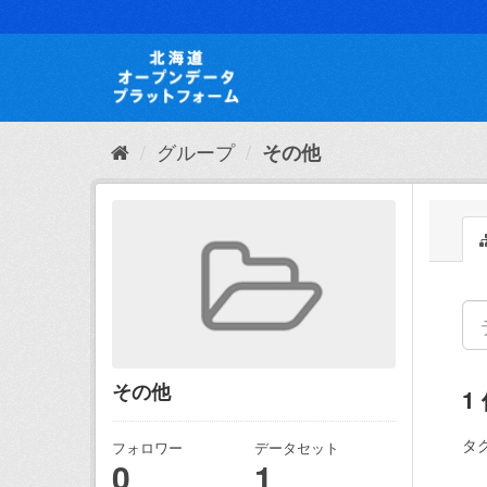
ス
キ
ッ
プ
し
て
内
グループ
その他
容
へ
その他
1
タグ
フォロワー
データセット
0
1