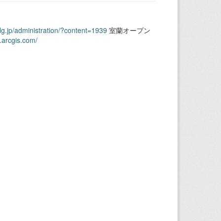
.lg.jp/administration/?content=1939
室蘭オープン
.arcgis.com/