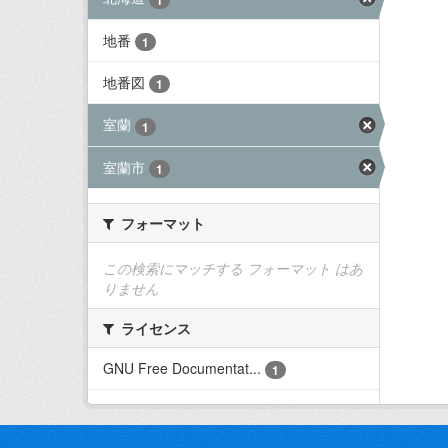
地番
1
地番図
1
室蘭
1
室蘭市
1
フォーマット
この検索にマッチする フォーマット はあ
りません
ライセンス
GNU Free Documentat...
1