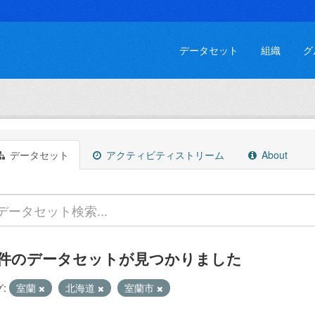
データセット
組織
グ
データセット
アクティビティストリーム
About
 件のデータセットが見つかりました
:
室蘭
北海道
室蘭市