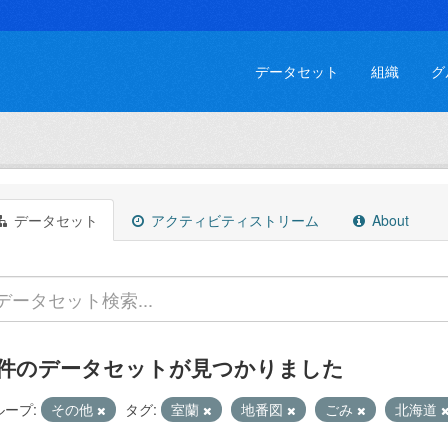
データセット
組織
グ
データセット
アクティビティストリーム
About
 件のデータセットが見つかりました
ループ:
その他
タグ:
室蘭
地番図
ごみ
北海道