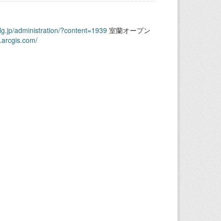
.lg.jp/administration/?content=1939
室蘭オープン
.arcgis.com/