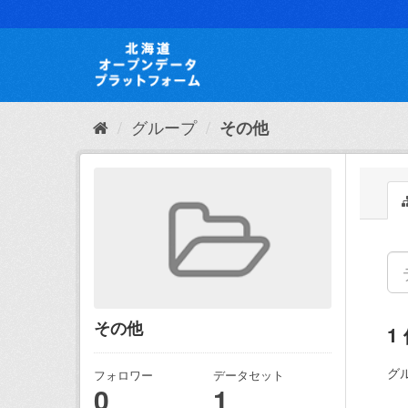
ス
キ
ッ
プ
し
て
内
グループ
その他
容
へ
その他
1
グ
フォロワー
データセット
0
1