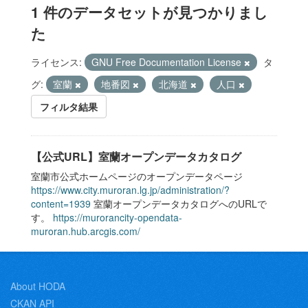
1 件のデータセットが見つかりまし
た
ライセンス:
GNU Free Documentation License
タ
グ:
室蘭
地番図
北海道
人口
フィルタ結果
【公式URL】室蘭オープンデータカタログ
室蘭市公式ホームページのオープンデータページ
https://www.city.muroran.lg.jp/administration/?
content=1939
室蘭オープンデータカタログへのURLで
す。
https://murorancity-opendata-
muroran.hub.arcgis.com/
About HODA
CKAN API