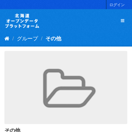
ス
ログイン
キ
ッ
プ
し
て
グループ
その他
内
容
へ
その他